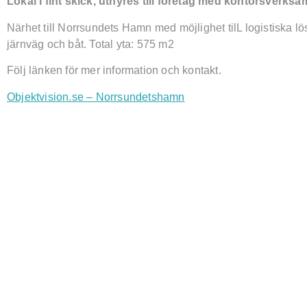
Lokal i fint skick, uthyres till företag med kontorsverks
Närhet till Norrsundets Hamn med möjlighet tilL logistiska lös
järnväg och båt. Total yta: 575 m2
Följ länken för mer information och kontakt.
Objektvision.se – Norrsundetshamn