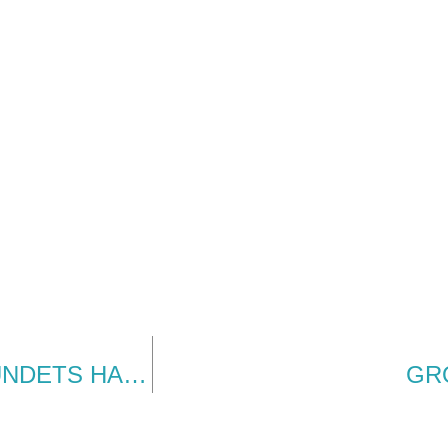
COLBITOIL AB FÖRVÄRVAR NORRSUNDETS HAMN
GR