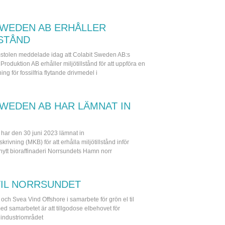
SWEDEN AB ERHÅLLER
LSTÅND
stolen meddelade idag att Colabit Sweden AB:s
Produktion AB erhåller miljötillstånd för att uppföra en
g för fossilfria flytande drivmedel i
SWEDEN AB HAR LÄMNAT IN
har den 30 juni 2023 lämnat in
ivning (MKB) för att erhålla miljötillstånd inför
 nytt bioraffinaderi Norrsundets Hamn norr
TIL NORRSUNDET
ch Svea Vind Offshore i samarbete för grön el til
ed samarbetet är att tillgodose elbehovet för
industriområdet