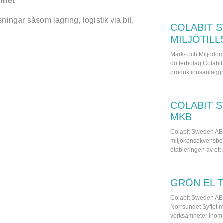
amhet
ningar såsom lagring, logistik via bil,
COLABIT 
MILJÖTIL
Mark- och Miljödom
dotterbolag Colabit 
produktionsanläggnin
COLABIT 
MKB
Colabit Sweden AB 
miljökonsekvensbeskr
etableringen av ett
GRÖN EL 
Colabit Sweden AB o
Norrsundet Syftet m
verksamheter inom 